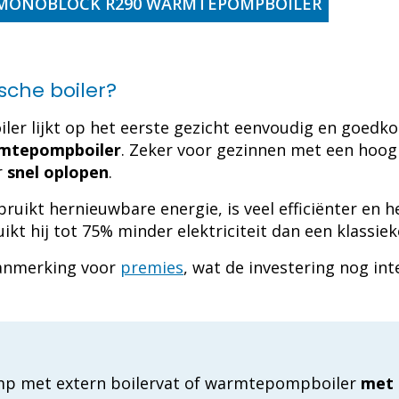
 MONOBLOCK R290 WARMTEPOMPBOILER
che boiler?
oiler lijkt op het eerste gezicht eenvoudig en goedk
rmtepompboiler
. Zeker voor gezinnen met een hoo
r
snel oplopen
.
bruikt hernieuwbare energie, is veel efficiënter en
ikt hij tot 75% minder elektriciteit dan een klassiek
aanmerking voor
premies
, wat de investering nog in
p met extern boilervat of warmtepompboiler
met