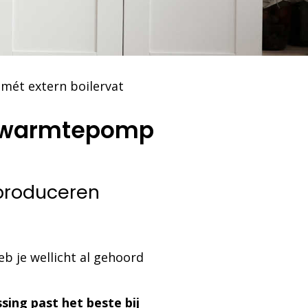
ét extern boilervat
f warmtepomp
 produceren
b je wellicht al gehoord
sing past het beste bij