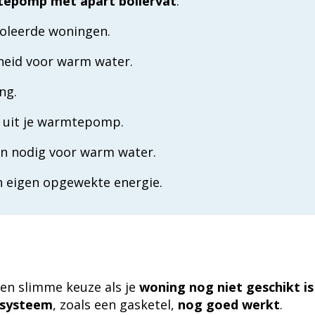
epomp met apart boilervat
:
soleerde woningen.
heid voor warm water.
ing.
 uit je warmtepomp.
n nodig voor warm water.
n eigen opgewekte energie.
en slimme keuze als je
woning nog niet geschikt i
ssysteem
,
zoals een gasketel,
nog goed werkt
.