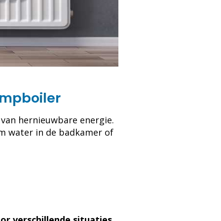
mpboiler
 van hernieuwbare energie.
rm water in de badkamer of
or verschillende situaties
.