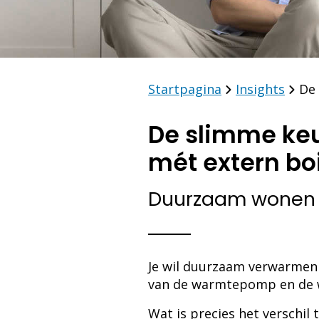
Startpagina
Insights
De
De slimme ke
mét extern bo
Duurzaam wonen é
Je wil duurzaam verwarmen é
van de warmtepomp en de
Wat is precies het verschil