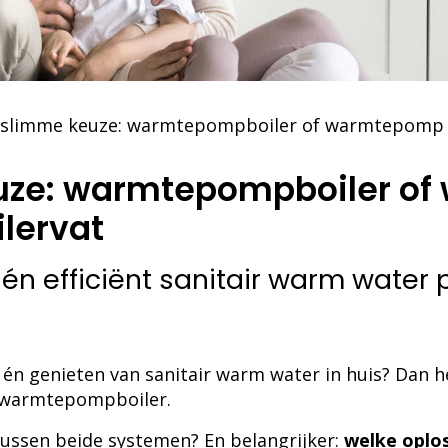
 slimme keuze: warmtepompboiler of warmtepomp m
uze: warmtepompboiler o
ilervat
n efficiënt sanitair warm water
n genieten van sanitair warm water in huis? Dan he
 warmtepompboiler.
 tussen beide systemen? En belangrijker:
welke oplos