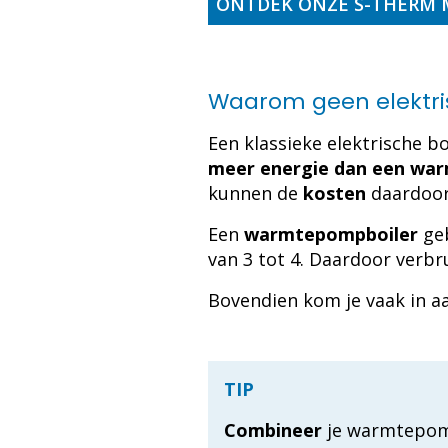
ONTDEK ONZE S-THERM
Waarom geen elektris
Een klassieke elektrische b
meer energie dan een wa
kunnen de
kosten
daardoo
Een
warmtepompboiler
ge
van 3 tot 4. Daardoor verbru
Bovendien kom je vaak in 
TIP
Combineer
je warmtepom