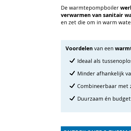
De warmtepompboiler
werk
verwarmen van sanitair wa
en zet die om in warm wate
Voordelen
van een
warmt
Ideaal als tussenop
Minder afhankelijk va
Combineerbaar met z
Duurzaam én budgetvri