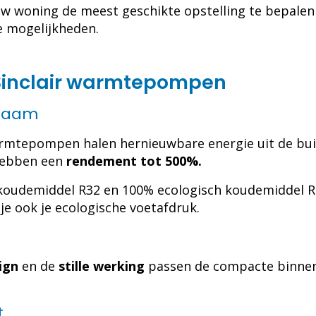
w woning de meest geschikte opstelling te bepalen
de mogelijkheden.
 Sinclair warmtepompen
rzaam
rmtepompen halen hernieuwbare energie uit de bui
 hebben een
rendement tot 500%.
 koudemiddel R32 en 100% ecologisch koudemiddel R2
e ook je ecologische voetafdruk.
ign
en de
stille werking
passen de compacte binnen-
t