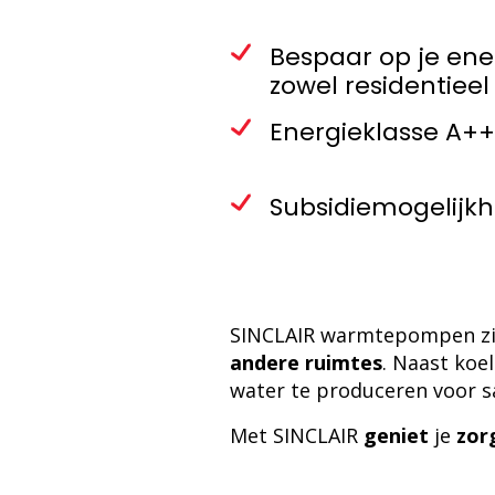
Bespaar op je ene
zowel residentieel 
Energieklasse A+
Subsidiemogelijk
SINCLAIR warmtepompen z
andere ruimtes
. Naast ko
water te produceren voor sa
Met SINCLAIR
geniet
je
zor