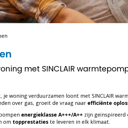
pen
en
woning met SINCLAIR warmtepom
rt, je woning verduurzamen loont met SINCLAIR war
den over gas, groeit de vraag naar
efficiënte oplo
epompen
energieklasse A+++/A++
zijn geïnspireerd
en om
topprestaties
te leveren in elk klimaat.