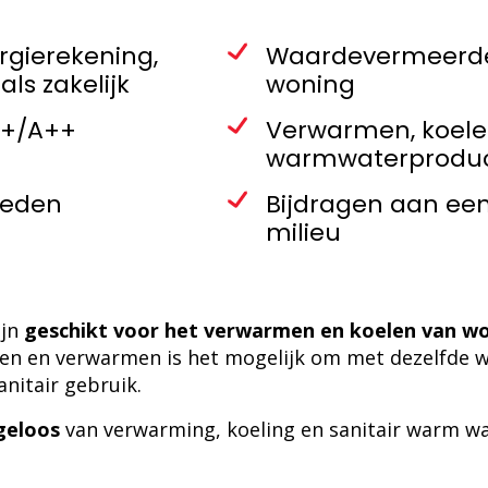
rgierekening,
Waardevermeerde
als zakelijk
woning
++/A++
Verwarmen, koele
warmwaterproduc
heden
Bijdragen aan ee
milieu
ijn
geschikt voor het verwarmen en koelen van w
elen en verwarmen is het mogelijk om met dezelfd
nitair gebruik.
geloos
van verwarming, koeling en sanitair warm wa