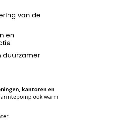
ring van de
n en
tie
n duurzamer
oningen, kantoren en
e warmtepomp ook warm
ter.