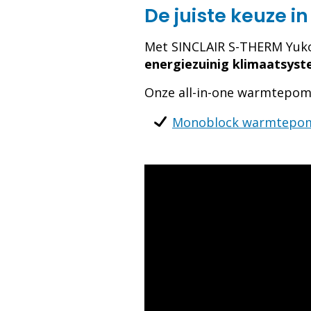
De juiste keuze
Met SINCLAIR S-THERM Yuk
energiezuinig klimaatsys
Onze all-in-one warmtepom
Monoblock warmtepo